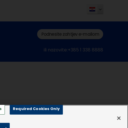
Podnesite zahtjev e-mailom
ili nazovite:+385 1 338 8888
s
Required Cookies Only