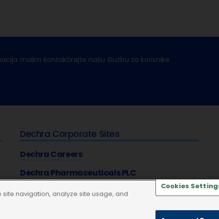
macija molim kontaktirajte našu Službu za korisnike
Dechra Corporate Sites
Dechra Careers
Dechra Pharmaceuticals PLC
Cookies Setting
site navigation, analyze site usage, and
aštiti privatnosti
Kolačići