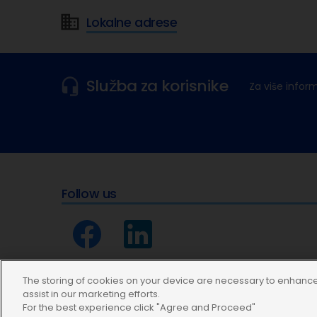
Lokalne adrese
Služba za korisnike
Za više infor
Follow us
The storing of cookies on your device are necessary to enhance 
assist in our marketing efforts.
For the best experience click "Agree and Proceed"
Modern Slavery Statement
Uvjeti korištenja
Izjava o z