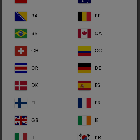
Terapijsko područje
BA
BE
Sve
Interna medicina
(1)
BR
CA
Metabolički proizvodi
(3)
CH
CO
CR
DE
Digestan
DK
ES
FI
FR
GB
IE
IT
KR