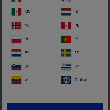
MX
NL
mineralna mješavina 200 g
NO
PE
PL
PT
Fosfofertil
PY
SE
SI
UY
VE
Global