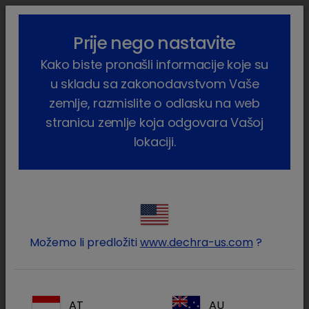
lock_outline
search
menu
Prije nego nastavite
Vi ste ovdje:
Home
Proizvodi
Farmske životinje
Koze
Kako biste pronašli informacije koje su
Nutritivni
u skladu sa zakonodavstvom Vaše
Nutritivni
zemlje, razmislite o odlasku na web
stranicu zemlje koja odgovara Vašoj
(4 proizvodi)
lokaciji.
Suzite svoje rezultate
Reset all
clear
Vrsta proizvoda / Dodatak prehrani
clear
Možemo li predložiti
www.dechra-us.com
?
Vrsta proizvoda
Sve
Dodatak prehrani
(4)
AT
AU