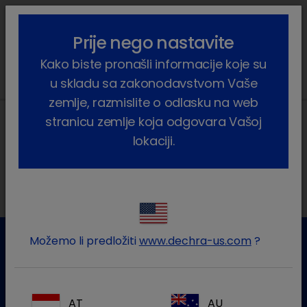
lock_outline
search
menu
Prije nego nastavite
Vi ste ovdje:
Home
Vijesti
2022
March
Kako biste pronašli informacije koje su
u skladu sa zakonodavstvom Vaše
zemlje, razmislite o odlasku na web
stranicu zemlje koja odgovara Vašoj
lokaciji.
Lokalne adrese
Možemo li predložiti
www.dechra-us.com
?
Služba za korisnike
Za više informacija molim kontaktirajte našu Službu za
AT
AU