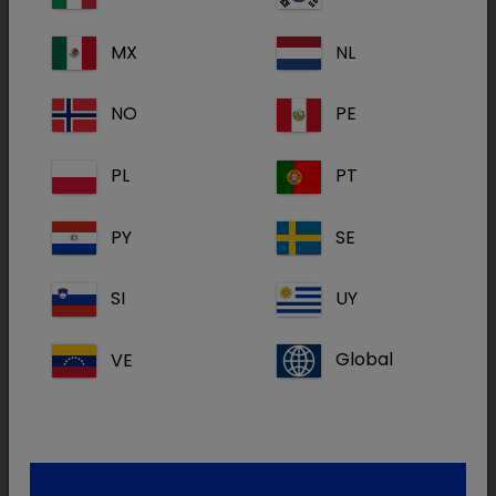
Chlormax®
MX
NL
NO
PE
PL
PT
D-V
PY
SE
SI
UY
VE
Global
D-V