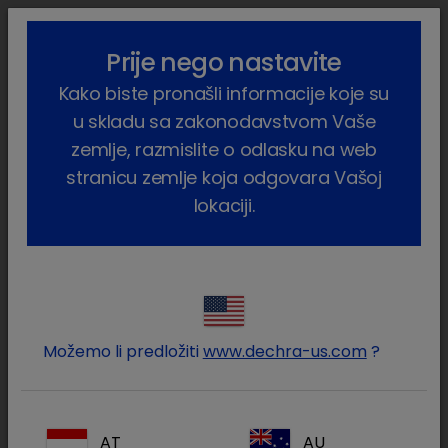
lock_outline
search
menu
Prije nego nastavite
Vi ste ovdje:
Home
Proizvodi
Dezinficijensi
Dezinficijensi
Kako biste pronašli informacije koje su
u skladu sa zakonodavstvom Vaše
Dezinficijensi
zemlje, razmislite o odlasku na web
(3 proizvodi)
stranicu zemlje koja odgovara Vašoj
lokaciji.
Suzite svoje rezultate
Reset all
clear
Vrsta proizvoda / Proizvodi za njegu
clear
Terapijsko područje / Dezinficijensi
clear
Možemo li predložiti
www.dechra-us.com
?
Vrsta proizvoda
Sve
Proizvodi za njegu
(3)
AT
AU