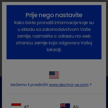
lock_outline
search
menu
Prije nego nastavite
Vi ste ovdje:
Home
Vijesti
2023
September
Kako biste pronašli informacije koje su
u skladu sa zakonodavstvom Vaše
zemlje, razmislite o odlasku na web
stranicu zemlje koja odgovara Vašoj
lokaciji.
Lokalne adrese
Možemo li predložiti
www.dechra-us.com
?
Služba za korisnike
Za više informacija molim kontaktirajte našu Službu za
AT
AU