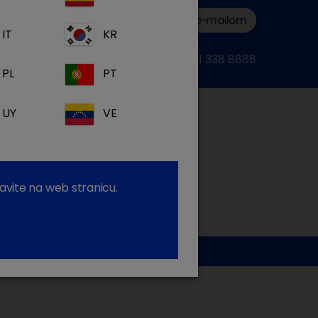
Podnesite zahtjev e-mailom
IT
KR
ili nazovite:+385 1 338 8888
PL
PT
UY
VE
avite na web stranicu.