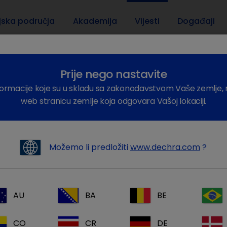
jska područja
Akademija
Vijesti
Događaji
Prije nego nastavite
formacije koje su u skladu sa zakonodavstvom Vaše zemlje, 
web stranicu zemlje koja odgovara Vašoj lokaciji.
Možemo li predložiti
www.dechra.com
?
AU
BA
BE
CO
CR
DE