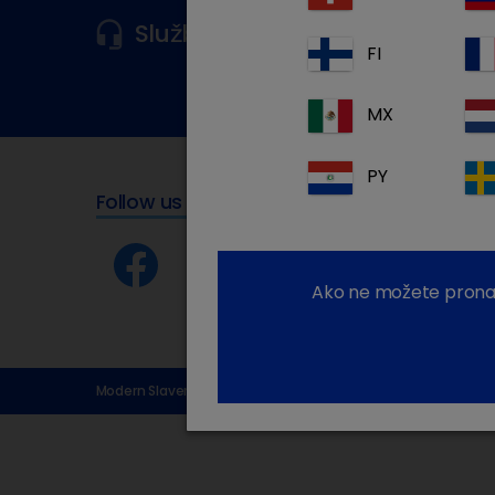
Služba za korisnike
Za više infor
FI
MX
PY
Follow us
Ako ne možete pronaći
Modern Slavery Statement
Uvjeti korištenja
Izjava o z