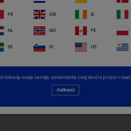
macija molim kontaktirajte našu Službu za korisnike
FR
GB
IE
NL
NO
PE
SE
SI
US
Dechra Corporate Sites
Dechra Careers
Dechra Pharmaceuticals PLC
 lokaciju svoje zemlje, zanemarite ovaj skočni prozor i nast
Odbaci
aštiti privatnosti
Kolačići