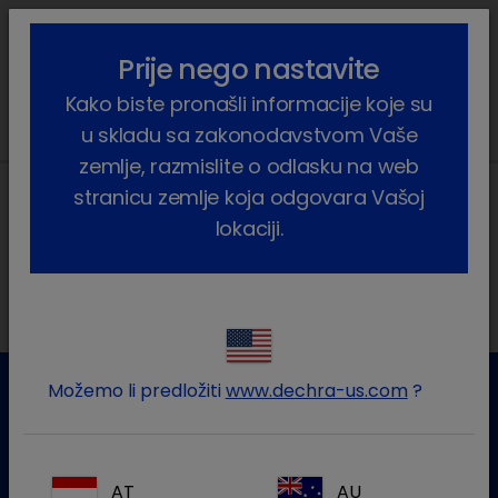
lock_outline
search
menu
Prije nego nastavite
Vi ste ovdje:
Home
Vijesti
2024
March
Kako biste pronašli informacije koje su
u skladu sa zakonodavstvom Vaše
zemlje, razmislite o odlasku na web
stranicu zemlje koja odgovara Vašoj
lokaciji.
Lokalne adrese
Možemo li predložiti
www.dechra-us.com
?
Služba za korisnike
Za više informacija molim kontaktirajte našu Službu za
AT
AU