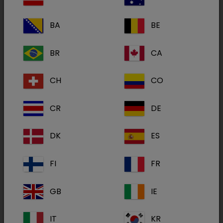
Terapijsko područje
BA
BE
Sve
Interna medicina
(1)
BR
CA
Metabolički proizvodi
(7)
CH
CO
CR
DE
Acimiks F
DK
ES
FI
FR
GB
IE
IT
KR