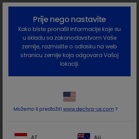
lock_outline
search
menu
Prije nego nastavite
Vi ste ovdje:
Home
Proizvodi
Farmske životinje
Svinje
Kako biste pronašli informacije koje su
Nutritivni
u skladu sa zakonodavstvom Vaše
Nutritivni
zemlje, razmislite o odlasku na web
stranicu zemlje koja odgovara Vašoj
(8 proizvodi)
lokaciji.
Suzite svoje rezultate
Reset all
clear
Vrsta proizvoda / Dodatak prehrani
clear
Možemo li predložiti
www.dechra-us.com
?
Vrsta proizvoda
Sve
Dodatak prehrani
(8)
AT
AU