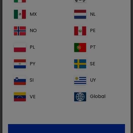
MX
NL
Acimiks F plus
NO
PE
PL
PT
Becekasel
PY
SE
SI
UY
VE
Global