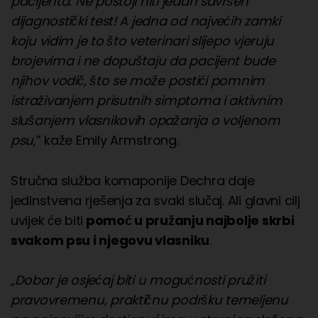
pacijenta. Ne postoji niti jedan savršen
dijagnostički test! A jedna od najvećih zamki
koju vidim je to što veterinari slijepo vjeruju
brojevima i ne dopuštaju da pacijent bude
njihov vodič, što se može postići pomnim
istraživanjem prisutnih simptoma i aktivnim
slušanjem vlasnikovih opažanja o voljenom
psu
,” kaže Emily Armstrong.
Stručna služba komaponije Dechra daje
jedinstvena rješenja za svaki slučaj. Ali glavni cilj
uvijek će biti
pomoć u pružanju najbolje skrbi
svakom psu i njegovu vlasniku
.
„
Dobar je osjećaj biti u mogućnosti pružiti
pravovremenu, praktičnu podršku temeljenu