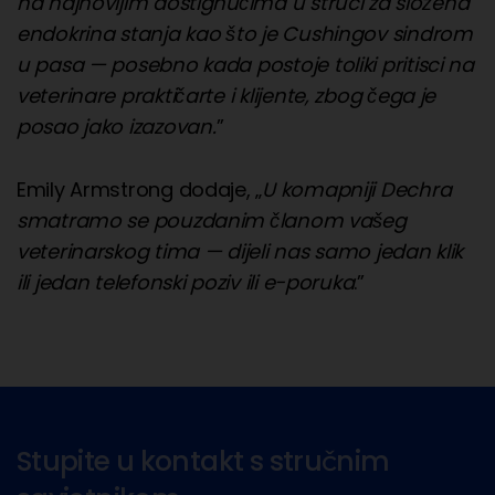
na najnovijim dostignućima u struci za složena
endokrina stanja kao što je Cushingov sindrom
u pasa — posebno kada postoje toliki pritisci na
veterinare praktičarte i klijente, zbog čega je
posao jako izazovan.
”
Emily Armstrong dodaje, „
U komapniji Dechra
smatramo se pouzdanim članom vašeg
veterinarskog tima — dijeli nas samo jedan klik
ili jedan telefonski poziv ili e-poruka
.”
Stupite u kontakt s stručnim