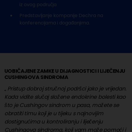
iz ovog područja
Predstavljanje kompanije Dechra na
konferencijama i događanjima.
UOBIČAJENE ZAMKE U DIJAGNOSTICI I LIJEČENJU
CUSHINGOVA SINDROMA
„
Pristup dobroj stručnoj podršci jako je vrijedan.
Kada vidite slučaj složene endokrine bolesti kao
što je Cushingov sindrom u pasa, možete se
obratiti timu koji je u tijeku s najnovijim
dostignućima u kontroliranju i liječenju
Cushingova sindroma, koji vam može pomoći i