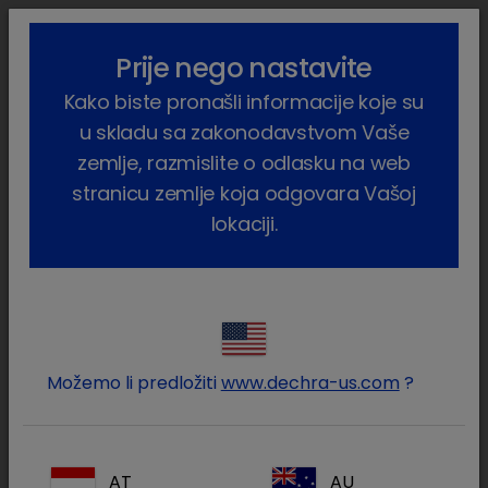
lock_outline
search
menu
Prije nego nastavite
Vi ste ovdje:
Home
Vijesti
2024
September
Kako biste pronašli informacije koje su
Liječenje Cushingova sindroma u pasa uz stručnu podršku
kompanije Dechra
u skladu sa zakonodavstvom Vaše
zemlje, razmislite o odlasku na web
Život u drugom pravcu – Liječenje
stranicu zemlje koja odgovara Vašoj
Cushingova sindroma u pasa uz
lokaciji.
stručnu podršku kompanije Dechra
25. rujna 2024.
Osim pomoći u vašoj kliničkoj praksi
terapijama temeljenim na dokazima,
Možemo li predložiti
www.dechra-us.com
?
Dechra veterinarskim stručnjacima — kao
što ste vi — nudi ekskluzivne spoznaje o
bolestima. Naš stručni savjetodavni tim
AT
AU