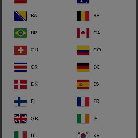
svakodnevno se bavi endokrinološkim
BA
BE
slučajevima i može vam pružiti podršku
koja se temelji na vašem pojedinačnom
BR
CA
slučaju.
CH
CO
CR
DE
DK
ES
FI
FR
GB
IE
IT
KR