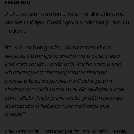
PREGLEDU
U užurbanom okruženju veterinarske primarne
prakse slučajevi Cushingova sindroma prava su
rijetkost.
Emily Armstrong kaže, „
Sada znam više o
liječenju Cushingova sindroma u pasa nego
kad sam radila u ordinaciji. Radila sam u vrlo
užurbanoj veterinarskoj klinici primarne
prakse u kojoj su pacijenti s Cushingovim
sindromom činili samo mali dio slučajeva koje
sam viđala. Tada je bilo teško pratiti najnovija
dostignuća u liječenju i kontroliranju ove
bolesti.
”
Kao veterinar u stručnoj službi za podršku, Emily