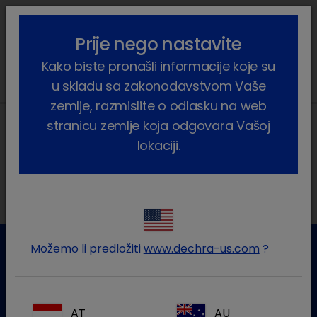
lock_outline
search
menu
Prije nego nastavite
Vi ste ovdje:
Home
Vijesti
2025
August
Kako biste pronašli informacije koje su
u skladu sa zakonodavstvom Vaše
zemlje, razmislite o odlasku na web
stranicu zemlje koja odgovara Vašoj
lokaciji.
Lokalne adrese
Možemo li predložiti
www.dechra-us.com
?
Služba za korisnike
Za više informacija molim kontaktirajte našu Službu za
AT
AU