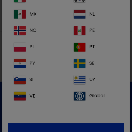
MX
NL
NO
PE
PL
PT
Lokalne adrese
PY
SE
SI
UY
VE
Global
Služba za korisnike
Za više informacija molim kontaktirajte našu Službu za
korisnike