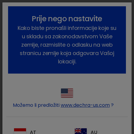
lock_outline
search
menu
Prije nego nastavite
Vi ste ovdje:
Home
Proizvodi
Farmske životinje
Goveda
Kako biste pronašli informacije koje su
Nutritivni
Vamaks
u skladu sa zakonodavstvom Vaše
zemlje, razmislite o odlasku na web
stranicu zemlje koja odgovara Vašoj
lokaciji.
Prijavite se na Vaš Dechra
lock
račun
Možemo li predložiti
www.dechra-us.com
?
AT
AU