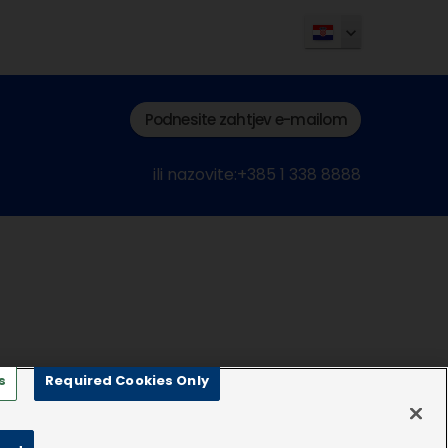
Podnesite zahtjev e-mailom
ili nazovite:+385 1 338 8888
s
Required Cookies Only