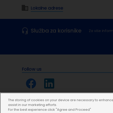
Lokalne adrese
Služba za korisnike
Za više infor
Follow us
The storing of cookies on your device are necessary to enhance 
assist in our marketing efforts.
For the best experience click "Agree and Proceed"
Modern Slavery Statement
Uvjeti korištenja
Izjava o z