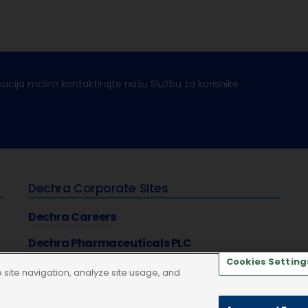
macija molim kontaktirajte našu Službu za korisnike
Dechra Corporate Sites
Dechra Careers
Dechra Pharmaceuticals PLC
Cookies Setting
site navigation, analyze site usage, and
aštiti privatnosti
Kolačići