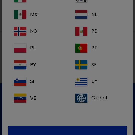
MX
NL
NO
PE
PL
PT
Lokalne adrese
PY
SE
SI
UY
VE
Global
Služba za korisnike
Za više informacija molim kontaktirajte našu Službu za
korisnike