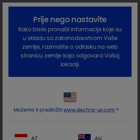
lock_outline
search
menu
Prije nego nastavite
Vi ste ovdje:
Home
Proizvodi
Farmske životinje
Svinje
Kako biste pronašli informacije koje su
Nutritivni
Kostovit
u skladu sa zakonodavstvom Vaše
zemlje, razmislite o odlasku na web
stranicu zemlje koja odgovara Vašoj
lokaciji.
Prijavite se na Vaš Dechra
lock
račun
Možemo li predložiti
www.dechra-us.com
?
AT
AU