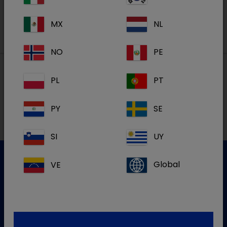
MX
NL
NO
PE
PL
PT
Lokalne adrese
PY
SE
SI
UY
VE
Global
Služba za korisnike
Za više informacija molim kontaktirajte našu Službu za
korisnike