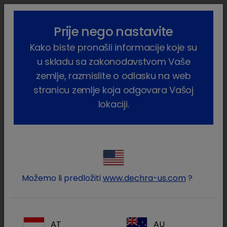
lock_outline
search
menu
Prije nego nastavite
Vi ste ovdje:
Home
Proizvodi
Kućni ljubimci
Mačka
Kako biste pronašli informacije koje su
Farmaceutski proizvodi
Sedadex
u skladu sa zakonodavstvom Vaše
zemlje, razmislite o odlasku na web
stranicu zemlje koja odgovara Vašoj
lokaciji.
Prijavite se na Vaš Dechra
lock
račun
Možemo li predložiti
www.dechra-us.com
?
AT
AU