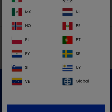
MX
NL
NO
PE
PL
PT
Lokalne adrese
PY
SE
SI
UY
VE
Global
Služba za korisnike
Za više informacija molim kontaktirajte našu Službu za
korisnike