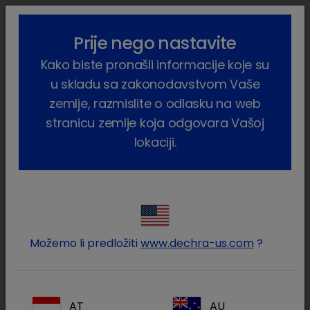
lock_outline
search
menu
Prije nego nastavite
Vi ste ovdje:
Home
Proizvodi
Kućni ljubimci
Pas
Kako biste pronašli informacije koje su
Farmaceutski proizvodi
Ophtocycline
u skladu sa zakonodavstvom Vaše
zemlje, razmislite o odlasku na web
stranicu zemlje koja odgovara Vašoj
lokaciji.
Prijavite se na Vaš Dechra
lock
račun
Možemo li predložiti
www.dechra-us.com
?
AT
AU