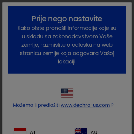
lock_outline
search
menu
Prije nego nastavite
Vi ste ovdje:
Home
Proizvodi
Kućni ljubimci
Pas
Kako biste pronašli informacije koje su
Farmaceutski proizvodi
Oxytocin
u skladu sa zakonodavstvom Vaše
zemlje, razmislite o odlasku na web
stranicu zemlje koja odgovara Vašoj
lokaciji.
Prijavite se na Vaš Dechra
lock
račun
Možemo li predložiti
www.dechra-us.com
?
AT
AU