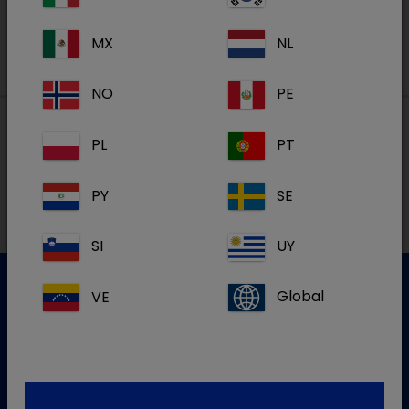
MX
NL
NO
PE
PL
PT
Lokalne adrese
PY
SE
SI
UY
VE
Global
Služba za korisnike
Za više informacija molim kontaktirajte našu Službu za
korisnike