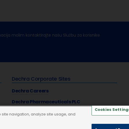
macija molim kontaktirajte našu Službu za korisnike
Dechra Corporate Sites
Dechra Careers
Dechra Pharmaceuticals PLC
Cookies Setting
site navigation, analyze site usage, and
aštiti privatnosti
Kolačići