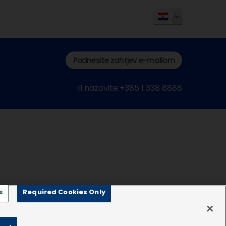
Podnesite zahtjev e-mailom
ili nazovite:+385 1 338 8888
s
Required Cookies Only