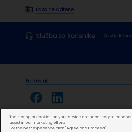
Lokalne adrese
Služba za korisnike
Za više infor
Follow us
The storing of cookies on your device are necessary to enhance 
assist in our marketing efforts.
For the best experience click "Agree and Proceed"
Modern Slavery Statement
Uvjeti korištenja
Izjava o z