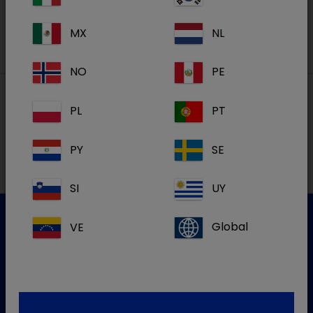
MX
NL
NO
PE
PL
PT
Lokalne adrese
PY
SE
SI
UY
VE
Global
Služba za korisnike
Za više informacija molim kontaktirajte našu Službu za
korisnike