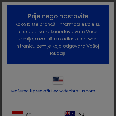
lock_outline
search
menu
Prije nego nastavite
Vi ste ovdje:
Home
Proizvodi
Farmske životinje
Perad
Kako biste pronašli informacije koje su
Farmaceutski proizvodi
Phenocillin
u skladu sa zakonodavstvom Vaše
zemlje, razmislite o odlasku na web
stranicu zemlje koja odgovara Vašoj
lokaciji.
Prijavite se na Vaš Dechra
lock
račun
Možemo li predložiti
www.dechra-us.com
?
AT
AU