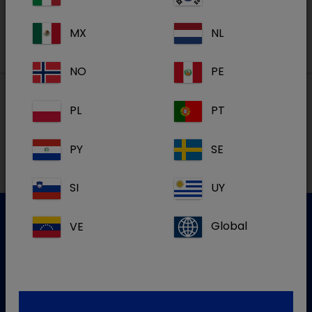
MX
NL
NO
PE
PL
PT
Lokalne adrese
PY
SE
SI
UY
VE
Global
Služba za korisnike
Za više informacija molim kontaktirajte našu Službu za
korisnike