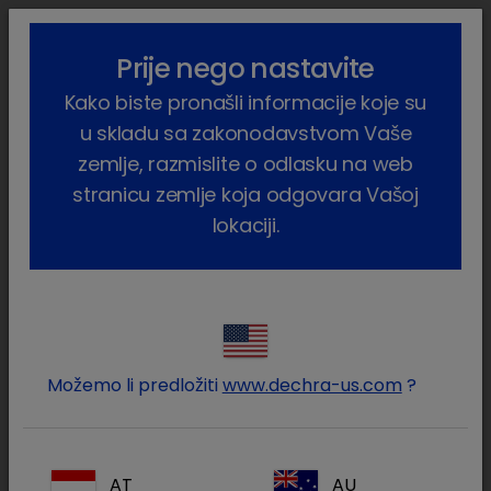
lock_outline
search
menu
Prije nego nastavite
Vi ste ovdje:
Home
Proizvodi
Farmske životinje
Svinje
Kako biste pronašli informacije koje su
Nutritivni
Fosfofertil
u skladu sa zakonodavstvom Vaše
zemlje, razmislite o odlasku na web
stranicu zemlje koja odgovara Vašoj
lokaciji.
Prijavite se na Vaš Dechra
lock
račun
Možemo li predložiti
www.dechra-us.com
?
AT
AU