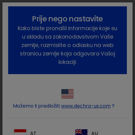
lock_outline
search
menu
Prije nego nastavite
Vi ste ovdje:
Home
Proizvodi
Kućni ljubimci
Mačka
Kako biste pronašli informacije koje su
Farmaceutski proizvodi
Sustrepen
u skladu sa zakonodavstvom Vaše
zemlje, razmislite o odlasku na web
stranicu zemlje koja odgovara Vašoj
lokaciji.
Prijavite se na Vaš Dechra
lock
račun
Možemo li predložiti
www.dechra-us.com
?
AT
AU