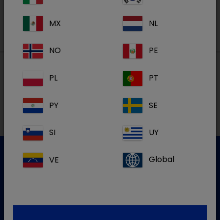
MX
NL
NO
PE
PL
PT
Lokalne adrese
PY
SE
SI
UY
VE
Global
Služba za korisnike
Za više informacija molim kontaktirajte našu Službu za
korisnike