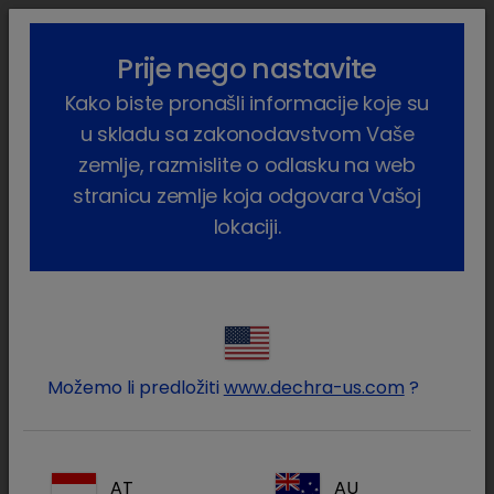
lock_outline
search
menu
Prije nego nastavite
Vi ste ovdje:
Home
Proizvodi
Kućni ljubimci
Pas
Kako biste pronašli informacije koje su
Farmaceutski proizvodi
Diar Stop Forte
u skladu sa zakonodavstvom Vaše
zemlje, razmislite o odlasku na web
stranicu zemlje koja odgovara Vašoj
lokaciji.
Prijavite se na Vaš Dechra
lock
račun
Možemo li predložiti
www.dechra-us.com
?
AT
AU