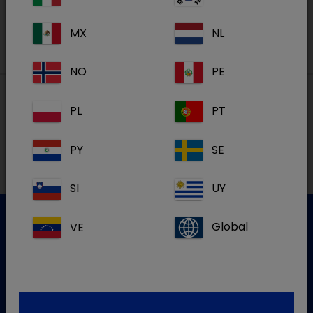
MX
NL
NO
PE
PL
PT
Lokalne adrese
PY
SE
SI
UY
VE
Global
Služba za korisnike
Za više informacija molim kontaktirajte našu Službu za
korisnike