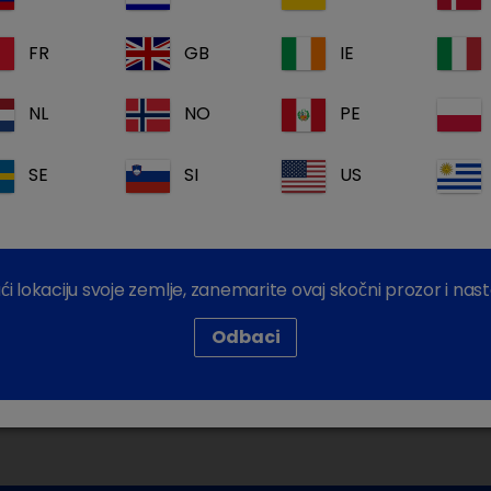
Informacije o 
FR
GB
IE
Besplatni mate
Dechra Akade
Učenje
NL
NO
PE
Prijavite se
SE
SI
US
 lokaciju svoje zemlje, zanemarite ovaj skočni prozor i nast
Odbaci