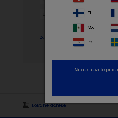
FI
MX
Zaboravili ste lozinku?
PY
Ako ne možete pronaći
Lokalne adrese