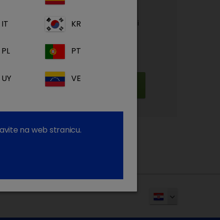
proizvodu i bolesti
IT
KR
rijali za podršku, video zapisi i webcast-i
mija: naša BESPLATNA platforma za e-
PL
PT
UY
VE
Prijavite se
avite na web stranicu.